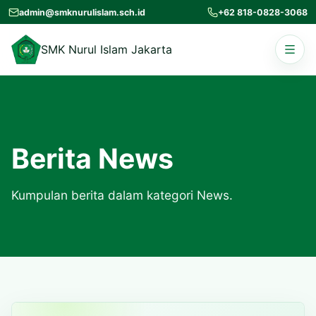
Lewati ke konten
admin@smknurulislam.sch.id
+62 818-0828-3068
Buka n
SMK Nurul Islam Jakarta
Berita News
Kumpulan berita dalam kategori News.