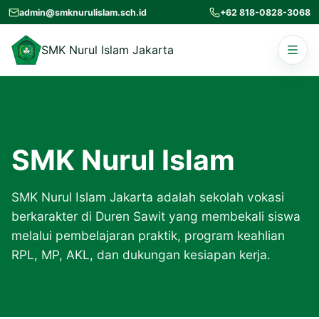
Lewati ke konten
admin@smknurulislam.sch.id
+62 818-0828-3068
Buka n
SMK Nurul Islam Jakarta
SMK Nurul Islam
SMK Nurul Islam Jakarta adalah sekolah vokasi
berkarakter di Duren Sawit yang membekali siswa
melalui pembelajaran praktik, program keahlian
RPL, MP, AKL, dan dukungan kesiapan kerja.