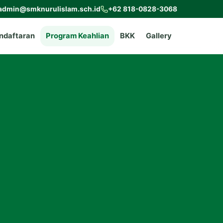
admin@smknurulislam.sch.id
+62 818-0828-3068
ndaftaran
Program Keahlian
BKK
Gallery